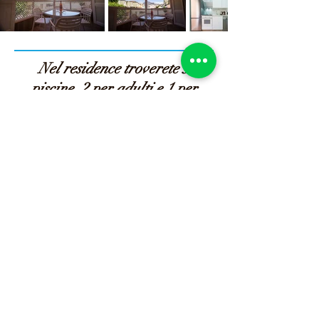
Nel residence troverete 3
piscine, 2 per adulti e 1 per
bambini, 1 campo da tennis e 1
da calcetto gratuiti , 1
bar/ristorante per spuntini
veloci a pranzo, servizio
lavanderia automatica,
sorveglianza 24/24, palestra
(servizio a pagamento)
parcheggio il loco gratuito
Contattaci